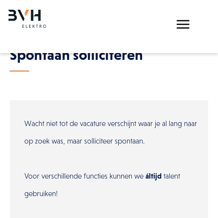
GEZOCHT
Home
Spontaan solliciteren
Over ons
Activiteiten
Bordenbouw
Eigen Koperverwerking
Hoogspanning
Data- en glasvezelbekabeling
Wacht niet tot de vacature verschijnt waar je al lang naar
Industriële bekabeling
Verlichting
op zoek was, maar solliciteer spontaan.
Referenties
Nieuws
Voor verschillende functies kunnen we
áltijd
talent
Jobs
Contact
gebruiken!
Klantenzone